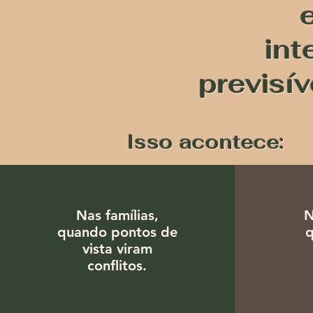
int
previsí
Isso acontece:
Nas famílias,
N
quando pontos de
vista viram
conflitos.