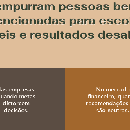
empurram pessoas b
encionadas para esco
veis e resultados desa
as empresas,
No mercado
quando metas
financeiro, qua
distorcem
recomendações
decisões.
são neutras.