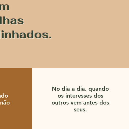
em
lhas
linhados.
No dia a dia, quando
ndo
os interesses dos
 não
outros vem antes dos
seus.