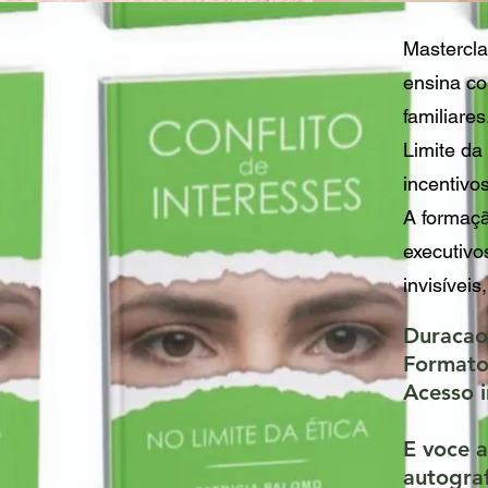
Mastercl
ensina co
familiare
Limite da
incentivo
A formaçã
executivo
invisívei
Duracao
Formato:
Acesso i
E voce a
autogra