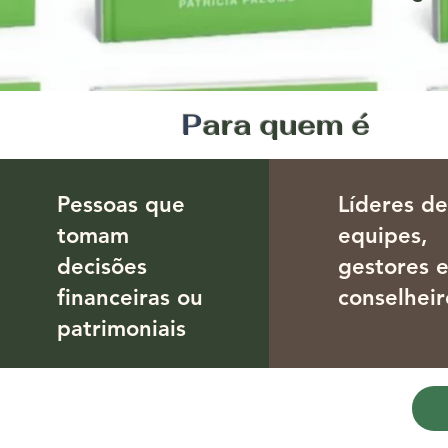
P
ara quem é
Pessoas que
Líderes d
tomam
equipes,
decisões
gestores 
financeiras ou
conselheir
patrimoniais