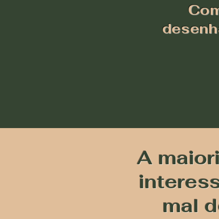
Como
desenha
A maior
interes
mal d