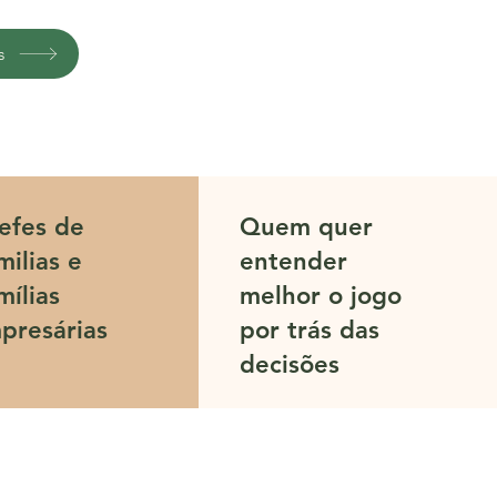
s
efes de
Quem quer
milias e
entender
mílias
melhor o jogo
presárias
por trás das
decisões