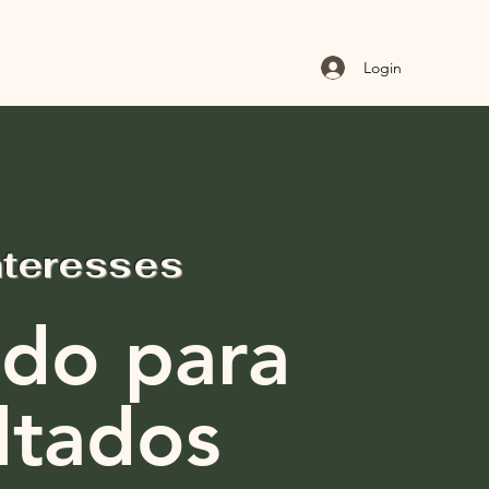
Login
nteresses
do para
ltados