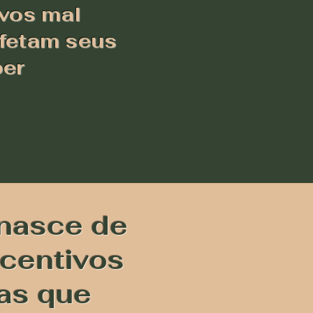
ivos mal
afetam seus
ber
 nasce de
ncentivos
as que