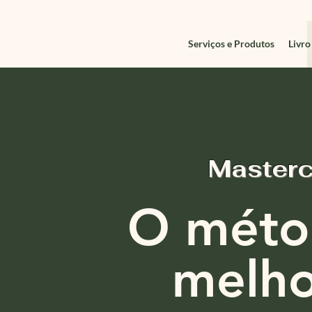
Serviços e Produtos
Livro
Master
O méto
melho