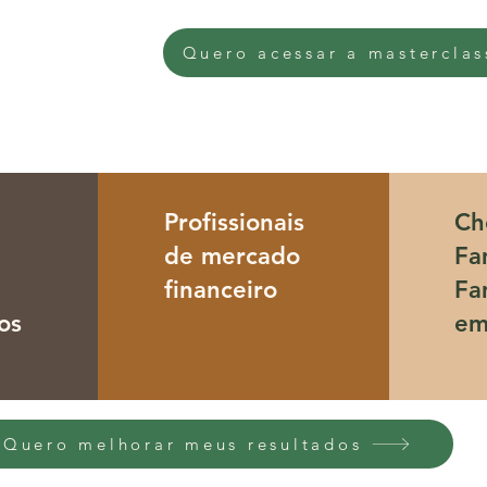
Quero acessar a masterclas
e
Profissionais
Ch
de mercado
Fa
e
financeiro
Fa
os
em
Quero melhorar meus resultados