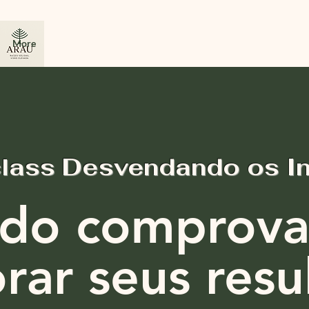
More
class Desvendando os
I
do comprova
rar seus resu